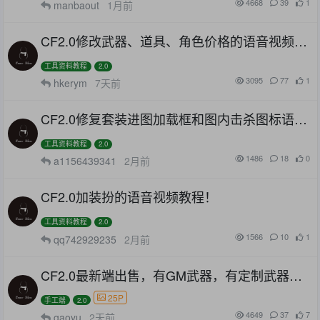
4668
39
1
manbaout
1月前
CF2.0修改武器、道具、角色价格的语音视频教
程！
工具资料教程
2.0
3095
77
1
hkerym
7天前
CF2.0修复套装进图加载框和图内击杀图标语音
视频教程
工具资料教程
2.0
1486
18
0
a1156439341
2月前
CF2.0加装扮的语音视频教程！
工具资料教程
2.0
1566
10
1
qq742929235
2月前
CF2.0最新端出售，有GM武器，有定制武器，
魔改地图（某音同款），仿3.0UI！
25P
手工端
2.0
4649
37
7
gaoyu
2天前