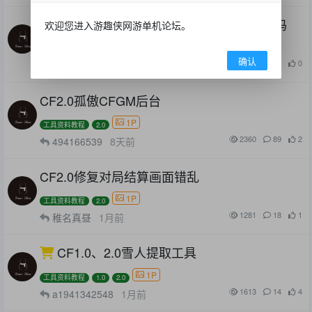
CF2.0反作弊系统配置文件修复地图错误代码
欢迎您进入游趣侠网游单机论坛。
1P
工具资料教程
2.0
确认
1535
32
0
elite
16天前
CF2.0孤傲CFGM后台
1P
工具资料教程
2.0
2360
89
2
494166539
8天前
CF2.0修复对局结算画面错乱
1P
工具资料教程
2.0
1281
18
1
稚名真昼
1月前
CF1.0、2.0雪人提取工具
1P
工具资料教程
1.0
2.0
1613
14
4
a1941342548
1月前