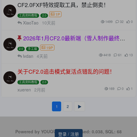
CF2.0FXF特效提取工具，禁止倒卖！
1P
工具资料教程
2.0
1499
32
0
XiaoTao
10天前
2026年1月CF2.0最新端（雪人制作最终
版），可直接开服！
19P
2.0
手工端
4418
61
13
lvdan
4天前
关于CF2.0追击模式复活点错乱的问题！
工具资料教程
2.0
169
0
1
xueren
2月前
1
2
▶
YOUQUXIA
Powered by
| Processed: 0.038, SQL: 68
登录 / 注册