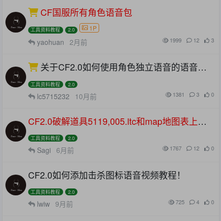
CF国服所有角色语音包
1P
工具资料教程
2.0
1999
12
3
yaohuan
2月前
关于CF2.0如何使用角色独立语音的语音视
频教程！
工具资料教程
2.0
1381
3
0
lc5715232
10月前
CF2.0破解道具5119,005.ltc和map地图表上限
出售！
工具资料教程
2.0
1767
12
0
Sagi
6月前
CF2.0如何添加击杀图标语音视频教程！
工具资料教程
2.0
725
4
0
lwiw
9月前