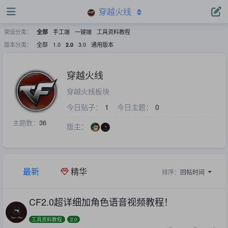
穿越火线
架设分类：
手工端
一键端
工具资料教程
全部
版本分类：
全部
1.0
3.0
通用版本
2.0
穿越火线
穿越火线板块
今日贴子：
1
今日主题：
0
主题数：
36
版主：
最新
精华
排序：
回帖时间
CF2.0超详细加角色语音视频教程！
工具资料教程
2.0