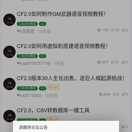
CF2.0如何制作GM武器语音视频教程！
工具资料教程
2.0
1736
72
2
田家昆
19天前
CF2.0如何用虚拟机搭建语音视频教程！
工具资料教程
2.0
1977
51
0
qq9700757788
1月前
CF2.0版本30人生化出售，送巨人城起源挑战！
5P
工具资料教程
2.0
2006
8
0
lc5715232
10月前
CF2.0，CSV转数据库一键工具
1P
工具资料教程
2.0
游趣侠论坛公告
1862
33
1
稚名真昼
1月前