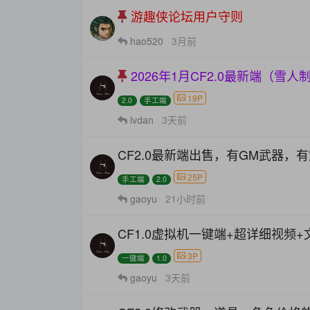
游趣侠论坛用户守则
hao520
3月前
2026年1月CF2.0最新端（
19P
2.0
手工端
lvdan
3天前
CF2.0最新端出售，有GM武器，
25P
手工端
2.0
gaoyu
21小时前
CF1.0虚拟机一键端+超详细视频
3P
一键端
1.0
gaoyu
3天前