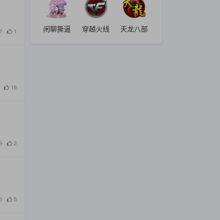
闲聊撕逼
穿越火线
天龙八部
7
1
19
9
2
5
5