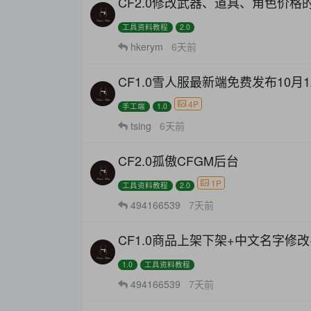
CF2.0修改武器、道具、角色价
工具资料教程
2.0
hkerym
6天前
CF1.0雪人服最新端免费发布10
4P
手工端
1.0
tsing
6天前
CF2.0孤傲CFGM后台
1P
工具资料教程
2.0
494166539
7天前
CF1.0商品上架下架+中文名字修
1.0
工具资料教程
494166539
7天前