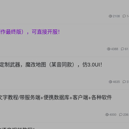
2108
1
雪人制作最终版），可直接开服！
4388
61
有定制武器，魔改地图（某音同款），仿3.0UI！
4635
3
+文字教程/带服务端+便携数据库+客户端+各种软件
4000
236