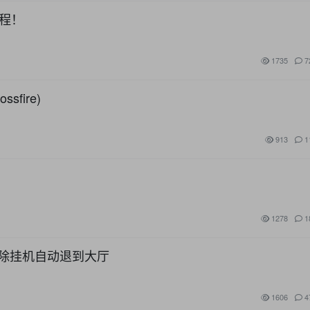
教程！
1735
7
fire)
913
1
1278
1
去除挂机自动退到大厅
1606
4