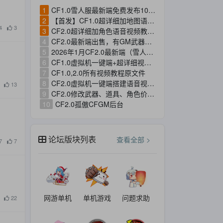
1
CF1.0雪人服最新端免费发布10月12版本，客户端+服务端+数据库分享（禁止倒卖）
2
【首发】CF1.0超详细加地图语音视频教程+工具分享！
4
3
3
CF2.0超详细加角色语音视频教程！
4
CF2.0最新端出售，有GM武器，有定制武器，魔改地图（某音同款），仿3.0UI！
5
2026年1月CF2.0最新端（雪人制作最终版），可直接开服！
6
CF1.0虚拟机一键端+超详细视频+文字教程/带服务端+便携数据库+客户端+各种软件
7
CF1.0,2.0所有视频教程原文件
8
CF2.0虚拟机一键端搭建语音视频教程+工具分享！
13
9
CF2.0修改武器、道具、角色价格的语音视频教程！
10
CF2.0孤傲CFGM后台
论坛版块列表
查看全部 >
7
7
网游单机
单机游戏
问题求助
22