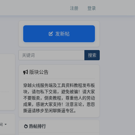
注册
登录
发新帖
搜索
版块公告
穿越火线服务端及工具资料教程发布板
块，请勿私下交易，避免被骗！请大家
不要贩卖，倒卖教程，尊重他人的劳动
成果，感谢大家支持！注意言论，恩怨
撕逼请移步至闲聊撕逼专区。
间
热帖排行