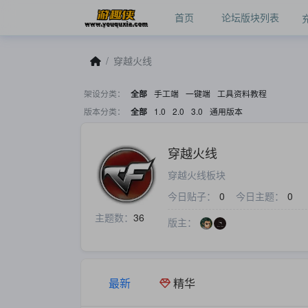
首页
论坛版块列表
穿越火线
架设分类：
手工端
一键端
工具资料教程
全部
版本分类：
1.0
2.0
3.0
通用版本
全部
穿越火线
穿越火线板块
今日贴子：
0
今日主题：
0
主题数：
36
版主：
最新
精华