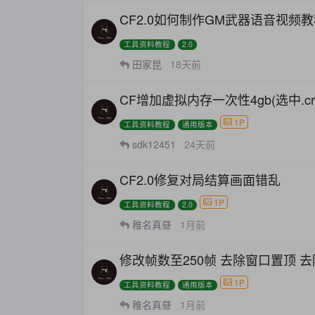
CF2.0如何制作GM武器语音视频
工具资料教程
2.0
田家昆
18天前
CF增加虚拟内存一次性4gb(选中.cross
1P
工具资料教程
通用版本
sdk12451
24天前
CF2.0修复对局结算画面错乱
1P
工具资料教程
2.0
稚名真昼
1月前
修改帧数至250帧 去除窗口置顶 
1P
工具资料教程
通用版本
稚名真昼
1月前