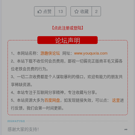
点赞
13
收藏
2
【点此注册或登陆】
论坛声明
1、本网站名称：
游趣侠论坛
网址：
www.youquxia.com
2、本站下载不收任何会员费用，鄙视一切薅完正版商羊毛又薅各
位老铁会员费的行为。
3、一切二次收费都是个人谋取暴利的借口，欢迎有能力的朋友共
享稀缺资源。
4、本站专注于互联网分享精神，专注收藏与分享。
5、本站资源大多为
百度网盘
，如发现链接失效，可以点：
这里
进
行反馈，我们会第一时间更新。
感谢大家的支持！
➦