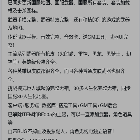
已同步更新国服地图、国服武器、国服所有套装、套装加载
框及击杀图标。
武器手模完整，武器特效完整，还有移植的别的游戏的武器
及地图。
传说武器手模、音效完整，音效卡，送GM工具，武器UI完
整！
主流系列武器所有枪皮（火麒麟、雷神、黑龙、黑骑士 、幻
神等）英雄级套装齐全。
各种英雄级皮肤都很齐全，而且各种普通皮肤武器也很齐
全。
挑战模式巨人城起源完整无错，30多人生化完整无错，同步
国服30人生化地图。
客户端+服务端+数据库+搭建工具+GM工具+GM后台
已解除ITEM和BF005的上限，可以一直添加武器，角色道具
等
自带BUG不掉血及投票踢人，角色无线电独立语音！