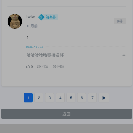
lwiw
筑基期
9楼
10月前
1
哈哈哈哈哈
链接名称
➦
0
回复
回复
1
2
3
4
5
6
7
▶
返回