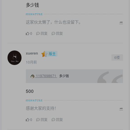
多少钱
这家伙太懒了，什么也没留下。
➦
0
回复
回复
xueren
版主
6楼
10月前
1197698671
多少钱
500
感谢大家的支持！
➦
0
回复
回复