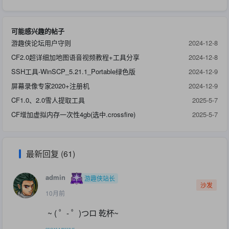
可能感兴趣的帖子
游趣侠论坛用户守则
2024-12-8
CF2.0超详细加地图语音视频教程+工具分享
2024-12-8
SSH工具-WinSCP_5.21.1_Portable绿色版
2024-12-9
屏幕录像专家2020+注册机
2024-12-9
CF1.0、2.0雪人提取工具
2025-5-7
CF增加虚拟内存一次性4gb(选中.crossfire)
2025-5-7
最新回复 (61)
admin
游趣侠站长
沙发
10月前
~ ( ゜- ゜)つロ 乾杯~