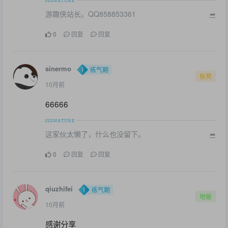
游趣侠站长。QQ858853361
➦
0
回复
回复
sinermo
练气期
板凳
10月前
66666
这家伙太懒了，什么也没留下。
➦
0
回复
回复
qiuzhifei
练气期
地板
10月前
感谢分享