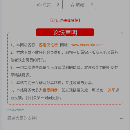
点赞
3
收藏
2
【点此注册或登陆】
论坛声明
1、本网站名称：
游趣侠论坛
网址：
www.youquxia.com
2、本站下载不收任何会员费用，鄙视一切薅完正版商羊毛又薅各
位老铁会员费的行为。
3、一切二次收费都是个人谋取暴利的借口，欢迎有能力的朋友共
享稀缺资源。
4、本站专注于互联网分享精神，专注收藏与分享。
5、本站资源大多为
百度网盘
，如发现链接失效，可以点：
这里
进
行反馈，我们会第一时间更新。
感谢大家的支持！
➦