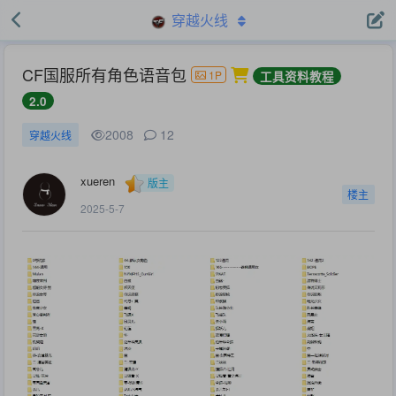
穿越火线
CF国服所有角色语音包
1P
工具资料教程
2.0
2008
12
穿越火线
xueren
版主
楼主
2025-5-7