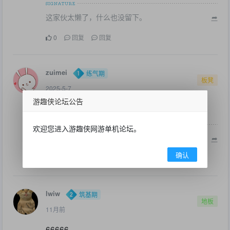
这家伙太懒了，什么也没留下。
➦
0
回复
回复
zuimei
练气期
板凳
2025-5-7
游趣侠论坛公告
∑(っ °Д °;)っ 有点意思
欢迎您进入游趣侠网游单机论坛。
这家伙太懒了，什么也没留下。
➦
确认
1
回复
回复
lwiw
筑基期
地板
11月前
66666