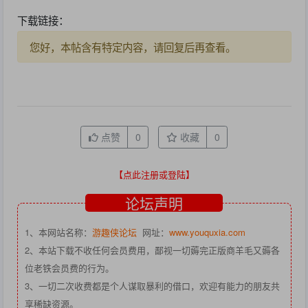
下载链接：
您好，本帖含有特定内容，请回复后再查看。
点赞
0
收藏
0
【点此注册或登陆】
论坛声明
1、本网站名称：
游趣侠论坛
网址：
www.youquxia.com
2、本站下载不收任何会员费用，鄙视一切薅完正版商羊毛又薅各
位老铁会员费的行为。
3、一切二次收费都是个人谋取暴利的借口，欢迎有能力的朋友共
享稀缺资源。