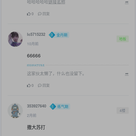
哈哈哈哈哈
链接名称
➦
0
回复
lc5715232
金丹期
地板
10月前
66666
这家伙太懒了，什么也没留下。
➦
0
回复
353927640
练气期
4楼
2月前
撒大苏打