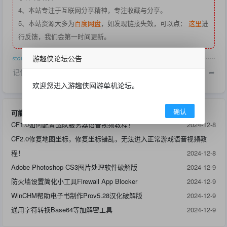
4、本站专注于互联网分享精神，专注收藏与分享。
5、本站资源大多为
百度网盘
，如发现链接失效，可以点：
这里
进
行反馈，我们会第一时间更新。
游趣侠论坛公告
记住本站域名：www.youquxia.com
➦
欢迎您进入游趣侠网游单机论坛。
确认
可能感兴趣的帖子
CF1.0如何配置战队服务器语音视频教程！
2024-12-8
CF2.0修复地图坐标，修复坐标错乱，无法进入正常游戏语音视频教
程！
2024-12-8
Adobe Photoshop CS3图片处理软件破解版
2024-12-9
防火墙设置简化小工具Firewall App Blocker
2024-12-9
WinCHM帮助电子书制作Prov5.28汉化破解版
2024-12-9
通用字符转换Base64等加解密工具
2024-12-9