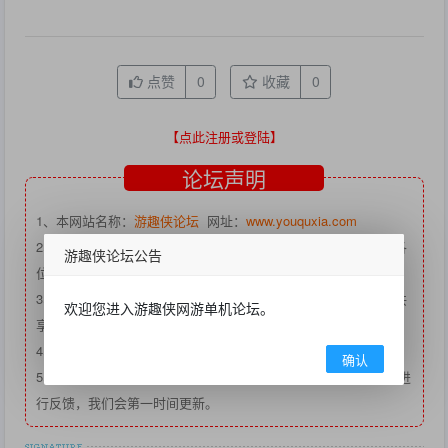
点赞
0
收藏
0
【点此注册或登陆】
论坛声明
1、本网站名称：
游趣侠论坛
网址：
www.youquxia.com
2、本站下载不收任何会员费用，鄙视一切薅完正版商羊毛又薅各
游趣侠论坛公告
位老铁会员费的行为。
3、一切二次收费都是个人谋取暴利的借口，欢迎有能力的朋友共
欢迎您进入游趣侠网游单机论坛。
享稀缺资源。
4、本站专注于互联网分享精神，专注收藏与分享。
确认
5、本站资源大多为
百度网盘
，如发现链接失效，可以点：
这里
进
行反馈，我们会第一时间更新。